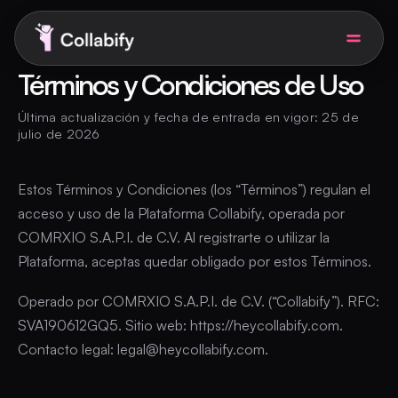
Términos y Condiciones de Uso
Solutions for business
Última actualización y fecha de entrada en vigor: 25 de
julio de 2026
Pricing
Estos Términos y Condiciones (los “Términos”) regulan el
acceso y uso de la Plataforma Collabify, operada por
AI UGC Studio
COMRXIO S.A.P.I. de C.V. Al registrarte o utilizar la
Plataforma, aceptas quedar obligado por estos Términos.
I am a creator
Operado por COMRXIO S.A.P.I. de C.V. (“Collabify”). RFC:
SVA190612GQ5. Sitio web: https://heycollabify.com.
Book a demo
EN
Contacto legal: legal@heycollabify.com.