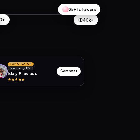
2k+ followers
0+
40k+
TOP CREATOR
Monterrey, MX
Contratar
Idaly Preciado