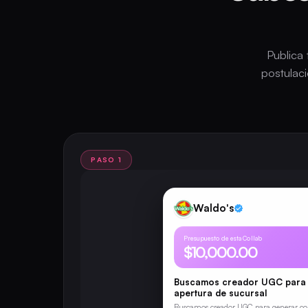
Publica 
postulac
PASO 1
Waldo's
Presupuesto de esta Collab
$10,000.00
Buscamos creador UGC para
apertura de sucursal
Buscamos creador UGC para generar co