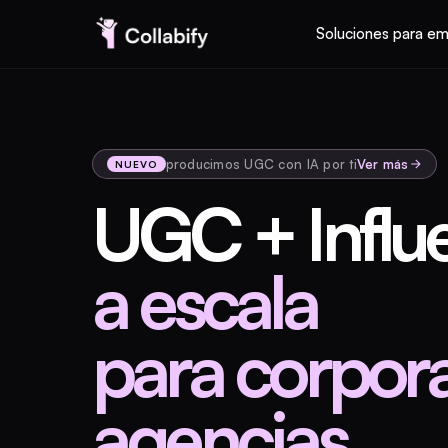
Soluciones para e
producimos UGC con IA por ti
Ver más
NUEVO
UGC + Influ
a escala
para corpora
agencias