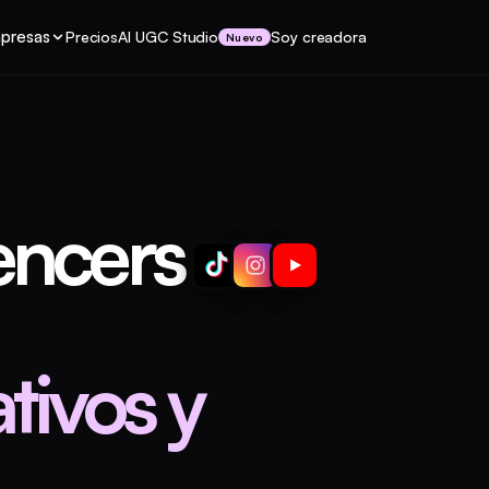
mpresas
Precios
AI UGC Studio
Soy creadora
Nuevo
encers
tivos y