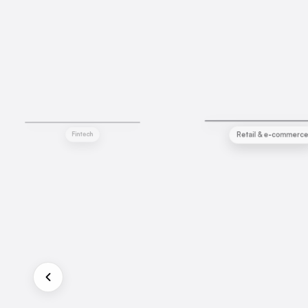
Edelyn Galindo
Elías Pérez
Retail & e-commerc
Fintech