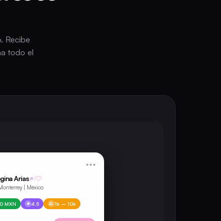
o. Recibe
a todo el
•••
gina Arias
|
Monterrey | México
00 MXN
4.5
1k – 10k