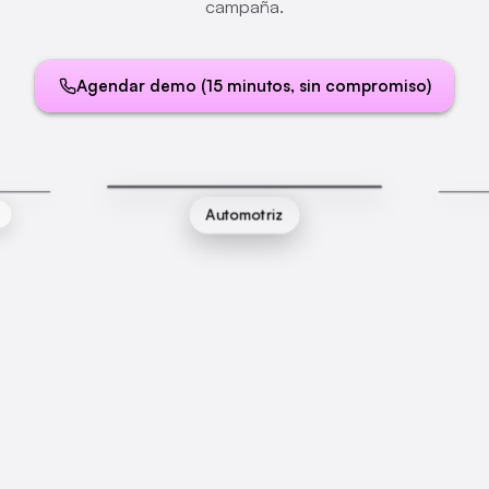
campaña.
Agendar demo (15 minutos, sin compromiso)
Paulin
Automotriz
e