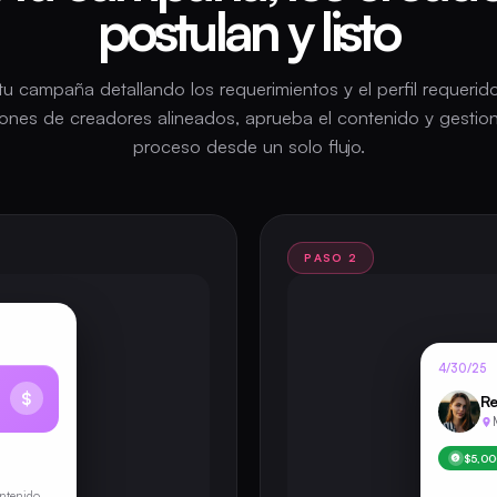
postulan y listo
tu campaña detallando los requerimientos y el perfil requerid
iones de creadores alineados, aprueba el contenido y gestion
proceso desde un solo flujo.
PASO 2
4/30/25
$
Re
$5,0
ntenido