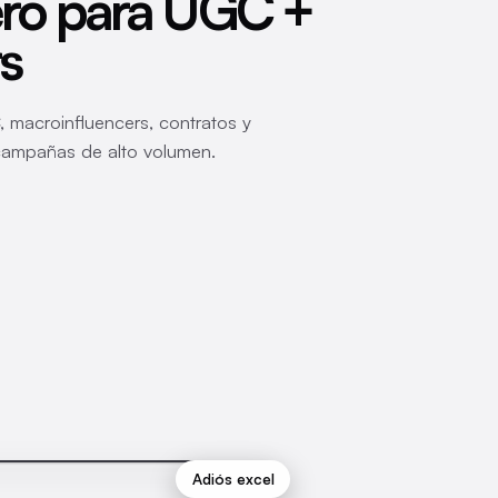
o para UGC +
s
 macroinfluencers, contratos y
campañas de alto volumen.
rteaga
Adiós excel