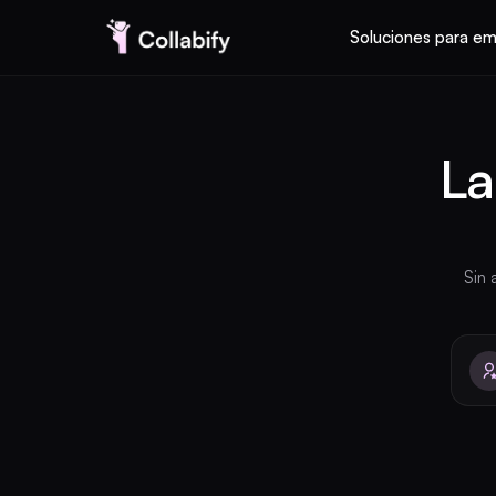
Soluciones para e
Soluciones para empresas
La
Precios
Sin 
AI UGC Studio
Nuevo
Soy creadora
ES