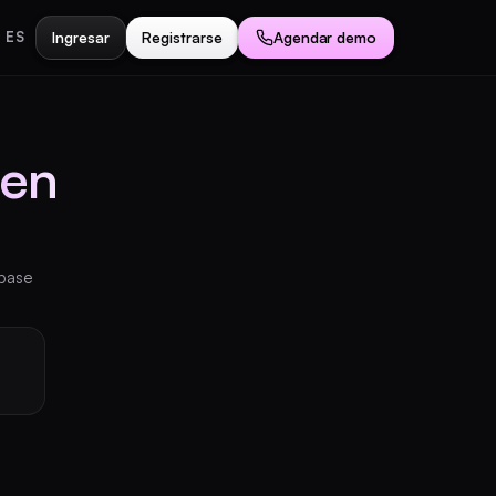
Ingresar
Registrarse
Agendar demo
ES
en
 base
Agendar demo