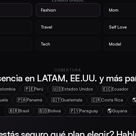
Fashion
Mom
Travel
Self Love
Tech
Model
COBERTURA
sencia en LATAM, EE.UU. y más paí
🇵🇪
🇺🇸
🇪🇨
olombia
Perú
Estados Unidos
Ecuador
🇵🇦
🇬🇹
🇨🇷

uela
Panamá
Guatemala
Costa Rica
🇧🇷
🇧🇴
🇵🇾
🌎
Brasil
Bolivia
Paraguay
Guyana
estás seguro qué plan elegir? Habl