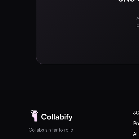
A
p
¿Q
Pr
Collabs sin tanto rollo
AI