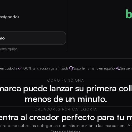
 asignado)
mo
stro equipo
 en custodia
100% satisfacción garantizada
Soporte humano en español
Sin pe
CÓMO FUNCIONA
arca puede lanzar su primera col
menos de un minuto.
CREADORES POR CATEGORÍA
ntra al creador perfecto para tu 
tra base cubre las categorías que más importan a las marcas en LA
Estados Unidos.