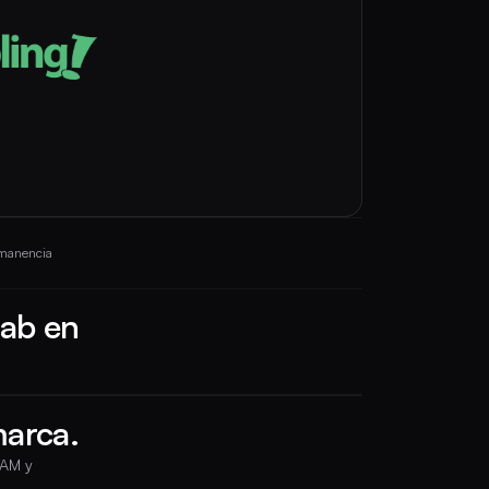
rmanencia
lab en
marca.
TAM y