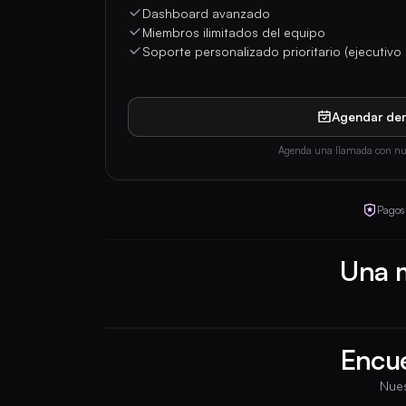
Dashboard avanzado
Miembros ilimitados del equipo
Soporte personalizado prioritario (ejecutivo
Agendar de
Agenda una llamada con nue
Pagos
Una m
Encue
Nues