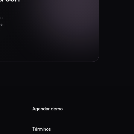
la
te
Agendar demo
Términos