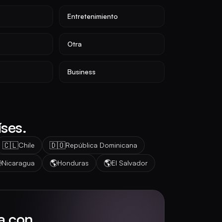
Entretenimiento
Otra
Business
ses.
🇨🇱
🇩🇴
Chile
República Dominicana

🌎
🌎
Nicaragua
Honduras
El Salvador
a con