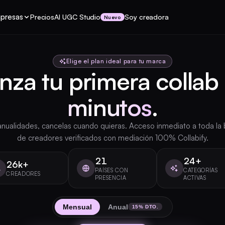
mpresas
Precios
AI UGC Studio
Soy creadora
Nuevo
Elige el plan ideal para tu marca
nza tu primera collab
minutos
.
anualidades, cancelas cuando quieras. Acceso inmediato a toda la
de creadores verificados con mediación 100% Collabify.
21
24+
26k+
PAÍSES CON
CATEGORÍAS
CREADORES
PRESENCIA
ACTIVAS
Mensual
Anual
15% DTO.