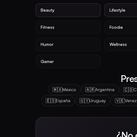
Beauty
Lifestyle
Fitness
Foodie
Humor
Wellness
Gamer
Pre
🇲🇽
🇦🇷
🇨🇴
México
Argentina
C
🇪🇸
🇺🇾
🇻🇪
España
Uruguay
Venez
¿No 