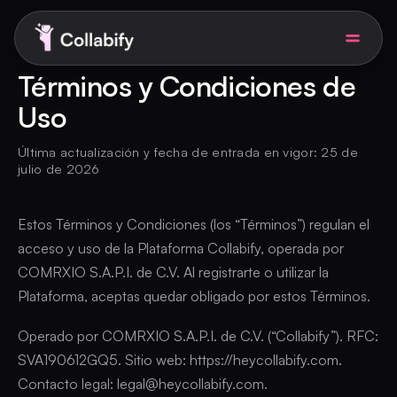
Términos y Condiciones de
Uso
Soluciones para empresas
Última actualización y fecha de entrada en vigor: 25 de
julio de 2026
Precios
Estos Términos y Condiciones (los “Términos”) regulan el
AI UGC Studio
Nuevo
acceso y uso de la Plataforma Collabify, operada por
COMRXIO S.A.P.I. de C.V. Al registrarte o utilizar la
Soy creadora
Plataforma, aceptas quedar obligado por estos Términos.
Operado por COMRXIO S.A.P.I. de C.V. (“Collabify”). RFC:
Agendar demo
ES
SVA190612GQ5. Sitio web: https://heycollabify.com.
Contacto legal: legal@heycollabify.com.