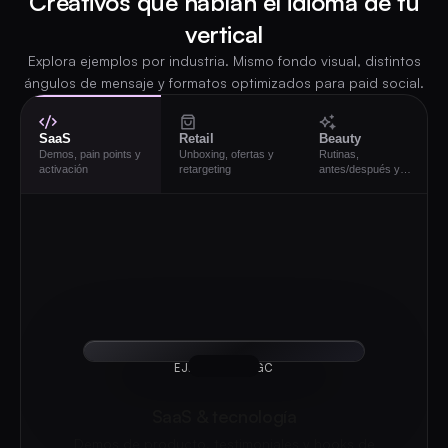
Creativos que hablan el idioma de tu
vertical
Explora ejemplos por industria. Mismo fondo visual, distintos
ángulos de mensaje y formatos optimizados para paid social.
SaaS
Retail
Beauty
Demos, pain points y
Unboxing, ofertas y
Rutinas,
activación
retargeting
antes/después y
UGC
EJEMPLO AI UGC
SaaS & tecnología
Demos de producto, testimoniales y hooks de