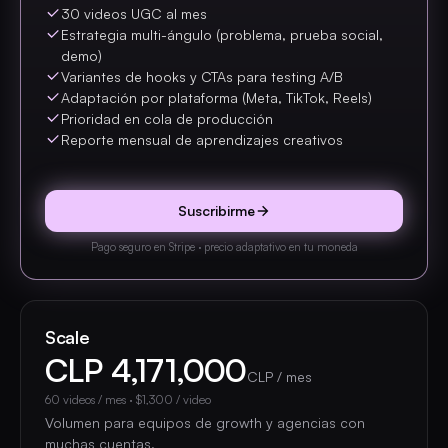
30 videos UGC al mes
Estrategia multi-ángulo (problema, prueba social,
demo)
Variantes de hooks y CTAs para testing A/B
Adaptación por plataforma (Meta, TikTok, Reels)
Prioridad en cola de producción
Reporte mensual de aprendizajes creativos
Suscribirme
Pago seguro en Stripe · precio adaptativo en tu moneda
Scale
CLP 4,171,000
CLP / mes
60
videos / mes
·
$1,300
/ video
Volumen para equipos de growth y agencias con
muchas cuentas.