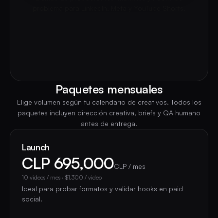
problema para LinkedIn, Meta y YouTube Shorts.
Paquetes mensuales
Elige volumen según tu calendario de creativos. Todos los
paquetes incluyen dirección creativa, briefs y QA humano
antes de entrega.
Launch
CLP 695,000
CLP / mes
10
videos / mes
·
$1,300
/ video
Ideal para probar formatos y validar hooks en paid
social.