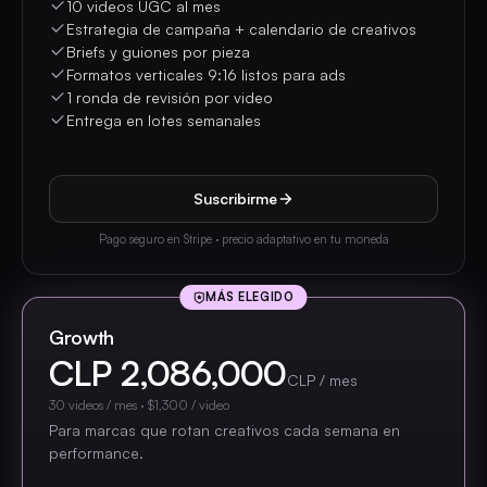
10 videos UGC al mes
Estrategia de campaña + calendario de creativos
Briefs y guiones por pieza
Formatos verticales 9:16 listos para ads
1 ronda de revisión por video
Entrega en lotes semanales
Suscribirme
Pago seguro en Stripe · precio adaptativo en tu moneda
MÁS ELEGIDO
Growth
CLP 2,086,000
CLP / mes
30
videos / mes
·
$1,300
/ video
Para marcas que rotan creativos cada semana en
performance.