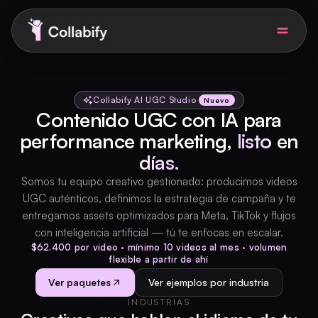
Soluciones para empresas
Collabify AI UGC Studio
Nuevo
Contenido UGC con IA para
performance marketing,
listo en
Precios
días.
AI UGC Studio
Somos tu equipo creativo gestionado: producimos videos
Nuevo
UGC auténticos, definimos la estrategia de campaña y te
entregamos assets optimizados para Meta, TikTok y flujos
Soy creadora
con inteligencia artificial — tú te enfocas en escalar.
$62.400 por video · mínimo 10 videos al mes · volumen
flexible a partir de ahí
Agendar demo
ES
Ver paquetes
Ver ejemplos por industria
INDUSTRIAS