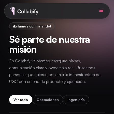
¡Estamos contratando!
Soluciones para empresas
Sé parte de nuestra
misión
Precios
En Collabify valoramos jerarquías planas,
AI UGC Studio
Nuevo
comunicación clara y ownership real. Buscamos
personas que quieran construir la infraestructura de
Soy creadora
UGC con criterio de producto y ejecución.
Agendar demo
ES
Ver todo
Operaciones
Ingeniería